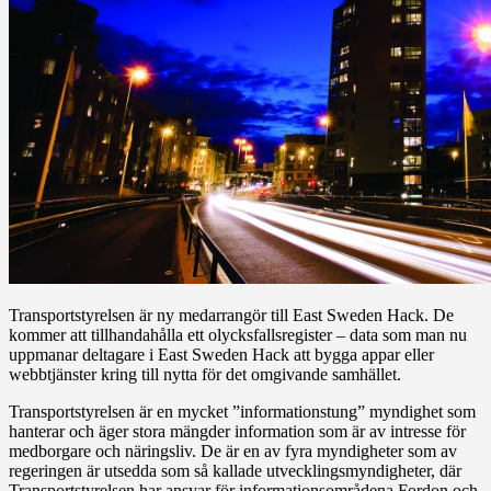
Transportstyrelsen är ny medarrangör till East Sweden Hack. De
kommer att tillhandahålla ett olycksfallsregister – data som man nu
uppmanar deltagare i East Sweden Hack att bygga appar eller
webbtjänster kring till nytta för det omgivande samhället.
Transportstyrelsen är en mycket ”informationstung” myndighet som
hanterar och äger stora mängder information som är av intresse för
medborgare och näringsliv. De är en av fyra myndigheter som av
regeringen är utsedda som så kallade utvecklings­myndigheter, där
Transportstyrelsen har ansvar för informationsområdena Fordon och