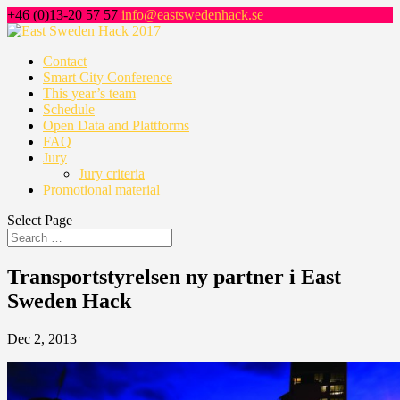
+46 (0)13-20 57 57
info@eastswedenhack.se
Contact
Smart City Conference
This year’s team
Schedule
Open Data and Plattforms
FAQ
Jury
Jury criteria
Promotional material
Select Page
Transportstyrelsen ny partner i East
Sweden Hack
Dec 2, 2013