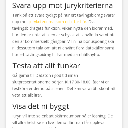
Svara upp mot jurykriterierna
Tänk på att svara tydligt på hur ert tävlingsbidrag svarar
upp mot
jurykriterierna som ni hittar här
. Dvs
tävlingsbidragets funktion, vilken nytta den bidrar med,
hur den är unik, att den är schysst att använda samt att
den är kommersiellt gångbar. Vill ni ha bonuspoäng ska
ni dessutom tala om att ni använt flera datakällor samt
hur ert tävlingsbidrag bidrar med samhällsnytta.
Testa att allt funkar
Gå gärna till Dataton i god tid innan
slutpresentationerna börjar. Kl.17.30-18.00 låter vi er
testköra er demo på scenen. Det kan vara rätt skönt att
veta att allt lirar.
Visa det ni byggt
Juryn vill inte se enbart skärmdumpar på er lösning. De
vill allra helst se en live-demo där man får uppleva