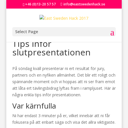
+46 (0)13-20 57 57
info@eastswedenhack.se
Select Page
Tips inför
slutpresentationen
På söndag kväll presenterar ni ert resultat för jury,
partners och en nyfiken allmänhet. Det blir ett roligt och
spännande moment och vi hoppas att ni ser fram emot
att låta ert tävlingsbidrag lyftas fram i rampljuset. Här är
några enkla tips inför presentationen.
Var kärnfulla
Ni har endast 3 minuter på er, vilket innebär att ni får
fokusera på att enbart säga och visa det allra viktigaste.