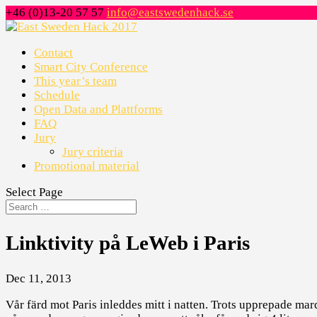
+46 (0)13-20 57 57
info@eastswedenhack.se
Contact
Smart City Conference
This year’s team
Schedule
Open Data and Plattforms
FAQ
Jury
Jury criteria
Promotional material
Select Page
Linktivity på LeWeb i Paris
Dec 11, 2013
Vår färd mot Paris inleddes mitt i natten. Trots upprepade ma