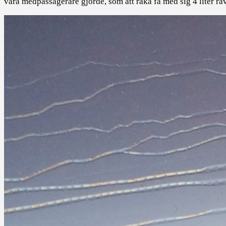
våra medpassagerare gjorde, som att råka få med sig 4 liter ra