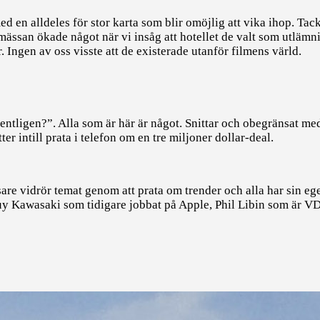
d en alldeles för stor karta som blir omöjlig att vika ihop. Tack v
 mässan ökade något när vi insåg att hotellet de valt som utlämn
. Ingen av oss visste att de existerade utanför filmens värld.
entligen?”. Alla som är här är något. Snittar och obegränsat me
ter intill prata i telefon om en tre miljoner dollar-deal.
sare vidrör temat genom att prata om trender och alla har sin 
Guy Kawasaki som tidigare jobbat på Apple, Phil Libin som är 