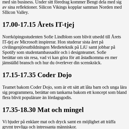
med sin business. Under sitt föredrag kommer Bengt dela med sig
av sina reflektioner. Silicon Vikings kopplar samman Norden med
SIlicon Valley.
17.00-17.15 Årets IT-tjej
Norrköpingsstudenten Sofie Lindblom som blivit utsedd till Årets
IT-tjej av Microsoft inspirerar. Hon studerar sista året på
civilingenjörsutbildningen Medieteknik på LiU samt jobbar på
Spotify som studentambassadör och i designteamet. Sofie
berättar om sin resa, vad vi kan göra för att åstadkomma en mer
jämställd bransch och hur du överlever din scenskräck.
17.15-17.35 Coder Dojo
Teamet bakom Coder Dojo, som är ett sätt att låta barn och unga lära
sig programmera, berättar om tankarna bakom ett koncept som bland
flera blivit populärare än lördagsgodis.
17.35-18.30 Mat och mingel
Vi bjuder på enklare mat och dryck samt en möjlighet att träffa
grymt trevliga och intressanta människor.