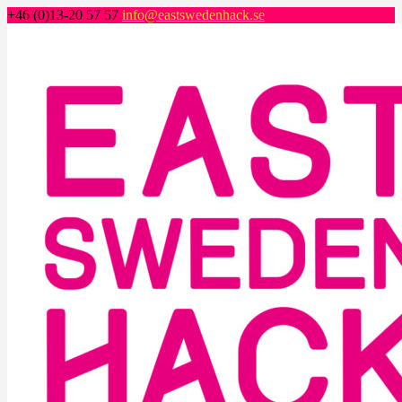
+46 (0)13-20 57 57
info@eastswedenhack.se