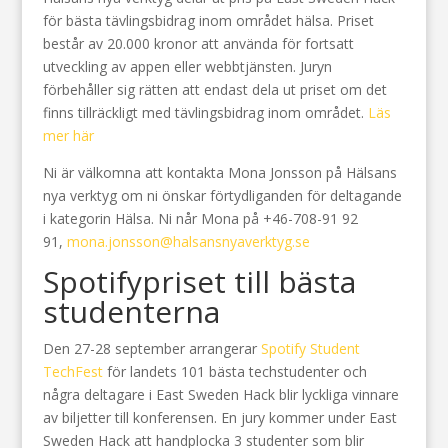
för bästa tävlingsbidrag inom området hälsa. Priset
består av 20.000 kronor att använda för fortsatt
utveckling av appen eller webbtjänsten. Juryn
förbehåller sig rätten att endast dela ut priset om det
finns tillräckligt med tävlingsbidrag inom området.
Läs
mer här
Ni är välkomna att kontakta Mona Jonsson på Hälsans
nya verktyg om ni önskar förtydliganden för deltagande
i kategorin Hälsa. Ni når Mona på +46-708-91 92
91,
mona.jonsson@halsansnyaverktyg.se
Spotifypriset till bästa
studenterna
Den 27-28 september arrangerar
Spotify Student
TechFest
för landets 101 bästa techstudenter och
några deltagare i East Sweden Hack blir lyckliga vinnare
av biljetter till konferensen. En jury kommer under East
Sweden Hack att handplocka 3 studenter som blir