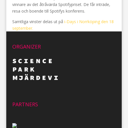
vinnare av det åtråvärda Spotifypriset. De får inträde,
resa och boende till Spotifys konferens.
Samtliga vinster delas ut på
i-Days i Norrköping den 18
september.
ORGANIZER
PARTNERS