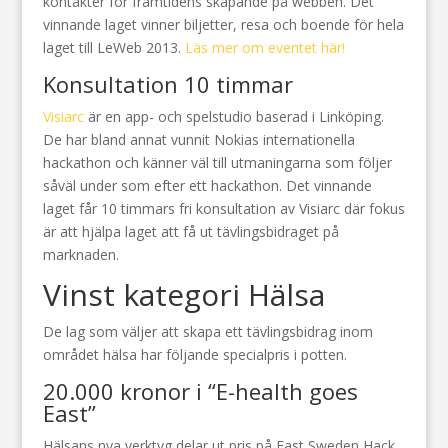
kontakter för framtidens skapande på webben. Det
vinnande laget vinner biljetter, resa och boende för hela
laget till LeWeb 2013.
Läs mer om eventet här!
Konsultation 10 timmar
Visiarc
är en app- och spelstudio baserad i Linköping.
De har bland annat vunnit Nokias internationella
hackathon och känner väl till utmaningarna som följer
såväl under som efter ett hackathon. Det vinnande
laget får 10 timmars fri konsultation av Visiarc där fokus
är att hjälpa laget att få ut tävlingsbidraget på
marknaden.
Vinst kategori Hälsa
De lag som väljer att skapa ett tävlingsbidrag inom
området hälsa har följande specialpris i potten.
20.000 kronor i “E-health goes
East”
Hälsans nya verktyg delar ut pris på East Sweden Hack