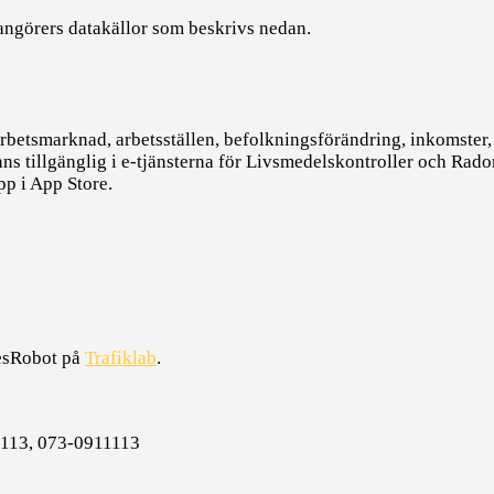
rangörers datakällor som beskrivs nedan.
arbetsmarknad, arbetsställen, befolkningsförändring, inkomster,
 tillgänglig i e-tjänsterna för Livsmedelskontroller och Radon
pp i App Store.
ResRobot på
Trafiklab
.
1113, 073-0911113