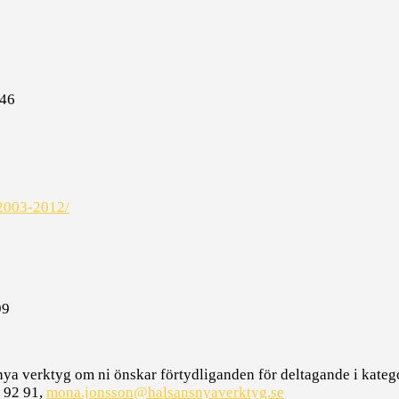
 46
-2003-2012/
99
nya verktyg om ni önskar förtydliganden för deltagande i kateg
1 92 91,
mona.jonsson@halsansnyaverktyg.se