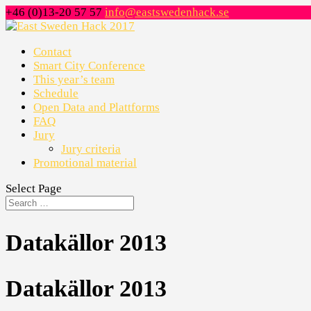
+46 (0)13-20 57 57
info@eastswedenhack.se
Contact
Smart City Conference
This year’s team
Schedule
Open Data and Plattforms
FAQ
Jury
Jury criteria
Promotional material
Select Page
Datakällor 2013
Datakällor 2013