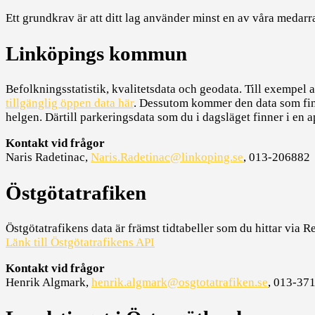
Ett grundkrav är att ditt lag använder minst en av våra medar
Linköpings kommun
Befolkningsstatistik, kvalitetsdata och geodata. Till exempel 
tillgänglig öppen data här
. Dessutom kommer den data som finns
helgen. Därtill parkeringsdata som du i dagsläget finner i en a
Kontakt vid frågor
Naris Radetinac,
Naris.Radetinac@linkoping.se
, 013-206882
Östgötatrafiken
Östgötatrafikens data är främst tidtabeller som du hittar via 
Länk till Östgötatrafikens API
Kontakt vid frågor
Henrik Algmark,
henrik.algmark@osgtotatrafiken.se
, 013-37