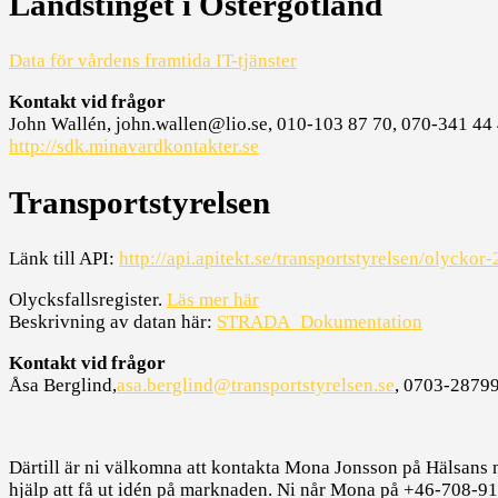
Landstinget i Östergötland
Data för vårdens framtida IT-tjänster
Kontakt vid frågor
John Wallén, john.wallen@lio.se, 010-103 87 70, 070-341 44
http://sdk.minavardkontakter.se
Transportstyrelsen
Länk till API:
http://api.apitekt.se/transportstyrelsen/olyckor
Olycksfallsregister.
Läs mer här
Beskrivning av datan här:
STRADA_Dokumentation
Kontakt vid frågor
Åsa Berglind,
asa.berglind@transportstyrelsen.se
, 0703-2879
Därtill är ni välkomna att kontakta Mona Jonsson på Hälsans 
hjälp att få ut idén på marknaden. Ni når Mona på +46-708-9